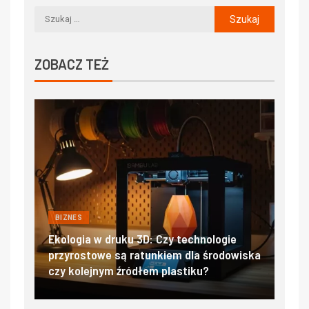
ZOBACZ TEŻ
BIZNES
BIZ
jać
Ekologia w druku 3D: Czy technologie
Filt
przyrostowe są ratunkiem dla środowiska
sal
czy kolejnym źródłem plastiku?
czy