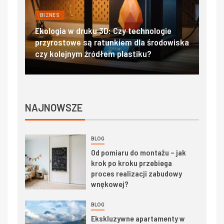
BIZNES
BIZ
Filtry hepa i ulpa w laboratoriach oraz
iska
salach operacyjnych – standardy
Dom
czystości powietrza
tra
NAJNOWSZE
BLOG
Od pomiaru do montażu – jak
krok po kroku przebiega
proces realizacji zabudowy
wnękowej?
BLOG
Ekskluzywne apartamenty w