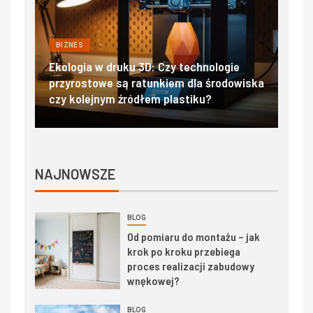
NES
BIZNES
ogia w druku 3D: Czy technologie
Filtry hepa i ulpa
rostowe są ratunkiem dla środowiska
salach operacyjn
kolejnym źródłem plastiku?
czystości powietr
NAJNOWSZE
BLOG
Od pomiaru do montażu – jak
krok po kroku przebiega
proces realizacji zabudowy
wnękowej?
BLOG