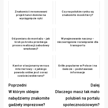
Znakomici i renomowani
Czy na polskim rynku są
projektanci domów na
znakomite moskitiery?
wyciągnięcie ręki
Od pomiaru do montażu – jak
Wynajmowanie naczep –
krok po kroku przebiega
niezastąpione rozwiązanie dla
proces realizacji zabudowy
transportu
wnękowej?
Kantor stacjonarny versus
Grille popularne w Polsce i na
internetowy - z jakiego
świecie – podstawowe
powodu online jest coraz
informacje
częściej wybierany?
Poprzedni
Dalej
W którym sklepie
Dlaczego masz tak mało
nabędziemy znakomite
polubień na portalu
gadżety imprezowe?
społecznościowym?