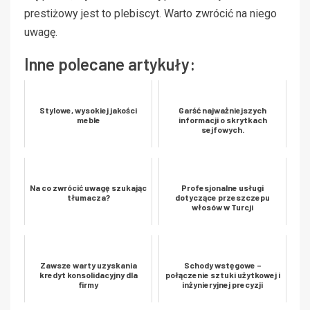
prestiżowy jest to plebiscyt. Warto zwrócić na niego
uwagę.
Inne polecane artykuły:
Stylowe, wysokiej jakości
Garść najważniejszych
meble
informacji o skrytkach
sejfowych.
Na co zwrócić uwagę szukając
Profesjonalne usługi
tłumacza?
dotyczące przeszczepu
włosów w Turcji
Zawsze warty uzyskania
Schody wstęgowe –
kredyt konsolidacyjny dla
połączenie sztuki użytkowej i
firmy
inżynieryjnej precyzji