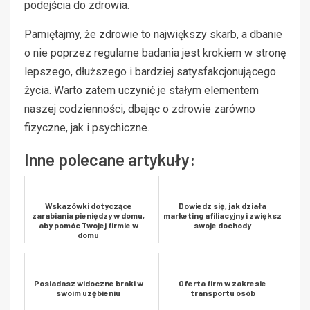
podejścia do zdrowia.
Pamiętajmy, że zdrowie to największy skarb, a dbanie
o nie poprzez regularne badania jest krokiem w stronę
lepszego, dłuższego i bardziej satysfakcjonującego
życia. Warto zatem uczynić je stałym elementem
naszej codzienności, dbając o zdrowie zarówno
fizyczne, jak i psychiczne.
Inne polecane artykuły:
Wskazówki dotyczące
Dowiedz się, jak działa
zarabiania pieniędzy w domu,
marketing afiliacyjny i zwiększ
aby pomóc Twojej firmie w
swoje dochody
domu
Posiadasz widoczne braki w
Oferta firm w zakresie
swoim uzębieniu
transportu osób