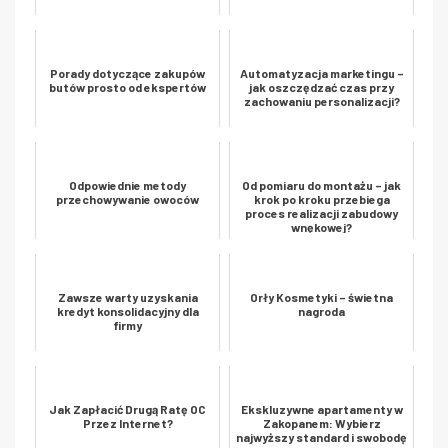
Porady dotyczące zakupów
Automatyzacja marketingu –
butów prosto od ekspertów
jak oszczędzać czas przy
zachowaniu personalizacji?
Odpowiednie metody
Od pomiaru do montażu – jak
przechowywanie owoców
krok po kroku przebiega
proces realizacji zabudowy
wnękowej?
Zawsze warty uzyskania
Orły Kosmetyki – świetna
kredyt konsolidacyjny dla
nagroda
firmy
Jak Zapłacić Drugą Ratę OC
Ekskluzywne apartamenty w
Przez Internet?
Zakopanem: Wybierz
najwyższy standard i swobodę