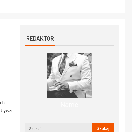
REDAKTOR
ch,
Name
j bywa