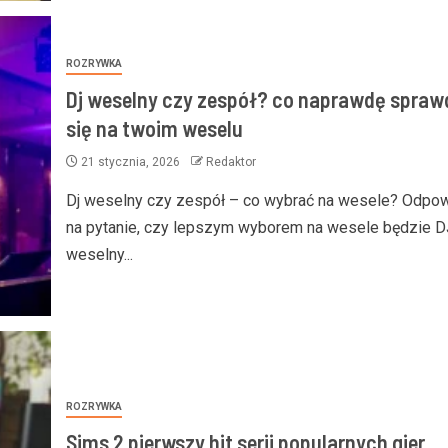
ROZRYWKA
Dj weselny czy zespół? co naprawdę spraw
się na twoim weselu
21 stycznia, 2026
Redaktor
Dj weselny czy zespół – co wybrać na wesele? Odpo
na pytanie, czy lepszym wyborem na wesele będzie D
weselny...
BIZNES
racownika oparta na
Dlaczego pracownicy zapo
– jak recom system wspiera
odbijać wejścia i wyjścia? 4
wną analizę wyników
przyczyny i jak je wyelimin
ROZRYWKA
Sims 2 pierwszy hit serii popularnych gier