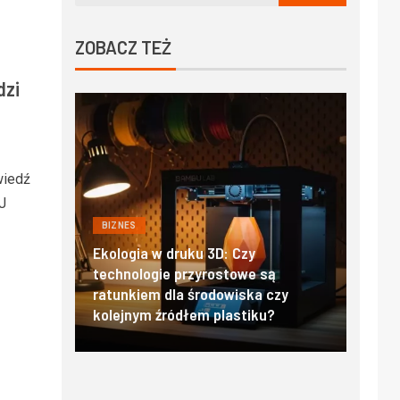
ZOBACZ TEŻ
dzi
wiedź
J
BIZNES
BIZN
Ekologia w druku 3D: Czy
minają
technologie przyrostowe są
Filtr
ratunkiem dla środowiska czy
oraz 
ować
kolejnym źródłem plastiku?
stand