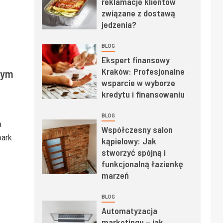
reklamacje klientów
związane z dostawą
jedzenia?
BLOG
Ekspert finansowy
Kraków: Profesjonalne
wym
wsparcie w wyborze
kredytu i finansowaniu
BLOG
a
Współczesny salon
park
kąpielowy: Jak
stworzyć spójną i
funkcjonalną łazienkę
marzeń
BLOG
Automatyzacja
marketingu – jak