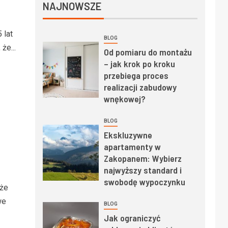
NAJNOWSZE
 lat
BLOG
że...
Od pomiaru do montażu
– jak krok po kroku
przebiega proces
realizacji zabudowy
wnękowej?
BLOG
Ekskluzywne
apartamenty w
Zakopanem: Wybierz
najwyższy standard i
swobodę wypoczynku
oże
we
BLOG
Jak ograniczyć