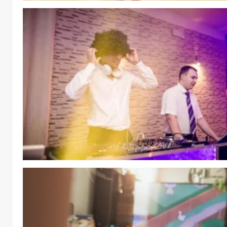
BIZNES
Ocena p
danych 
obiekty