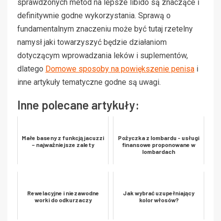
sprawdzonych metod na lepsze libido są znaczące i
definitywnie godne wykorzystania. Sprawą o
fundamentalnym znaczeniu może być tutaj rzetelny
namysł jaki towarzyszyć będzie działaniom
dotyczącym wprowadzania leków i suplementów,
dlatego
Domowe sposoby na powiększenie penisa
i
inne artykuły tematyczne godne są uwagi.
Inne polecane artykuły:
Małe baseny z funkcją jacuzzi
Pożyczka z lombardu - usługi
– najważniejsze zalety
finansowe proponowane w
lombardach
Rewelacyjne i niezawodne
Jak wybrać uzupełniający
worki do odkurzaczy
kolor włosów?