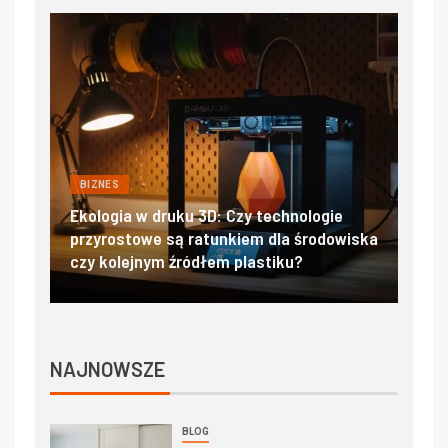
BIZNES
BIZ
jać
Ekologia w druku 3D: Czy technologie
Filt
przyrostowe są ratunkiem dla środowiska
sal
czy kolejnym źródłem plastiku?
czy
NAJNOWSZE
BLOG