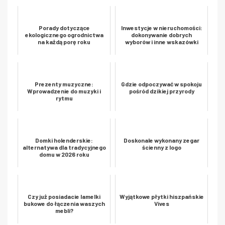
Porady dotyczące
Inwestycje w nieruchomości:
ekologicznego ogrodnictwa
dokonywanie dobrych
na każdą porę roku
wyborów i inne wskazówki
Prezenty muzyczne:
Gdzie odpoczywać w spokoju
Wprowadzenie do muzyki i
pośród dzikiej przyrody
rytmu
Domki holenderskie:
Doskonale wykonany zegar
alternatywa dla tradycyjnego
ścienny z logo
domu w 2026 roku
Czy już posiadacie lamelki
Wyjątkowe płytki hiszpańskie
bukowe do łączenia waszych
Vives
mebli?