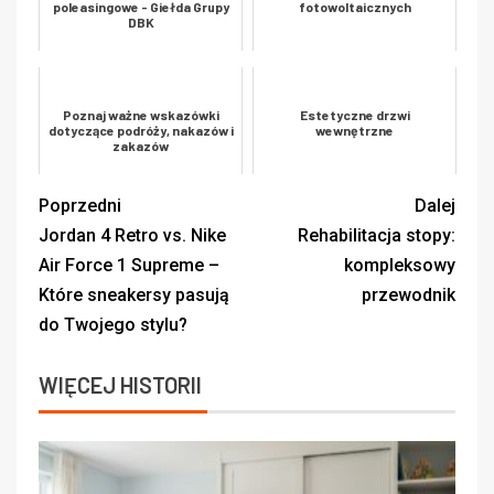
poleasingowe - Giełda Grupy
fotowoltaicznych
DBK
Poznaj ważne wskazówki
Estetyczne drzwi
dotyczące podróży, nakazów i
wewnętrzne
zakazów
Poprzedni
Dalej
Jordan 4 Retro vs. Nike
Rehabilitacja stopy:
Air Force 1 Supreme –
kompleksowy
Które sneakersy pasują
przewodnik
do Twojego stylu?
WIĘCEJ HISTORII