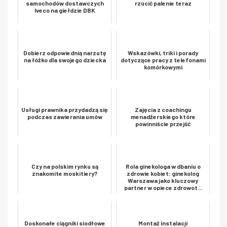
samochodów dostawczych
rzucić palenie teraz
Iveco na giełdzie DBK
Dobierz odpowiednią narzutę
Wskazówki, triki i porady
na łóżko dla swojego dziecka
dotyczące pracy z telefonami
komórkowymi
Usługi prawnika przydadzą się
Zajęcia z coachingu
podczas zawierania umów
menadżerskiego które
powinniście przejść
Czy na polskim rynku są
Rola ginekologa w dbaniu o
znakomite moskitiery?
zdrowie kobiet: ginekolog
Warszawa jako kluczowy
partner w opiece zdrowot...
Doskonałe ciągniki siodłowe
Montaż instalacji