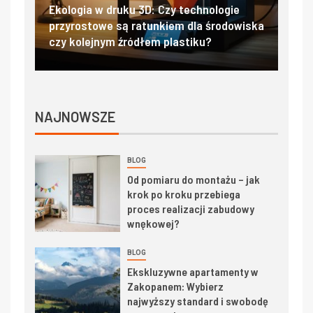
: Czy technologie
Filtry hepa i ulpa w laboratoriach 
unkiem dla środowiska
salach operacyjnych – standardy
m plastiku?
czystości powietrza
NAJNOWSZE
BLOG
Od pomiaru do montażu – jak
krok po kroku przebiega
proces realizacji zabudowy
wnękowej?
BLOG
Ekskluzywne apartamenty w
Zakopanem: Wybierz
najwyższy standard i swobodę