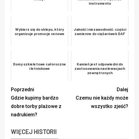
instrumentu
Wybierz się do sklepu, który
Jakość i niezawodność: części
organizuje promocje cenowe
zamienne do ciężarówek DAF
Domy szkieletowe całoroczne
Kamień jest odpowiedni do
i letniskowe
zastosowania na elewacjach
zewnętrznych
Poprzedni
Dalej
Gdzie kupimy bardzo
Czemu nie każdy może
dobre torby plażowe z
wszystko zjeść?
nadrukiem?
WIĘCEJ HISTORII