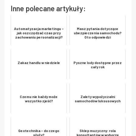
Inne polecane artykuły:
Automatyzacja marketingu –
Masz pytania dotyczące
jak oszczędzać czas przy
ubezpieczenia samochodu?
zachowaniu personalizacji?
Oto odpowiedzi
Zakaz handlu w niedziele
Pyszne lody dostępne przez
cały rok
Czemu nie każdy może
Zalety wypożyczalni
wszystko zjeść?
samochodów luksusowych
Geotechnika – do czego
Sklep muzyczny: rola
służy?
konsultantów w wyborze