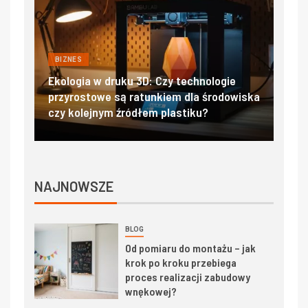
BIZNES
BIZN
ać
Ekologia w druku 3D: Czy technologie
Filtr
przyrostowe są ratunkiem dla środowiska
sala
czy kolejnym źródłem plastiku?
czys
NAJNOWSZE
BLOG
Od pomiaru do montażu – jak
krok po kroku przebiega
proces realizacji zabudowy
wnękowej?