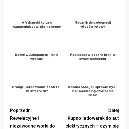
Afrykański korzeń
Mocznik do pielęgnacji
wzmacniający wrażenia senne
włosów i głowy
Domki w Zakopanem - jakie
Posiadasz widoczne braki w
wybrać?
swoim uzębieniu
Orange Doładowanie za 50 zł -
Solidna rada, jak sprawić, by e-
Ile Internetu?
mail marketing działał dla
Ciebie
Poprzedni
Dalej
Rewelacyjne i
Kupno ładowarek do aut
niezawodne worki do
elektrycznych – czym się