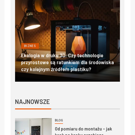
BIZNES
BIZ
jać
Ekologia w druku 3D: Czy technologie
Filt
przyrostowe są ratunkiem dla środowiska
sal
czy kolejnym źródłem plastiku?
czy
NAJNOWSZE
BLOG
Od pomiaru do montażu – jak
krok po kroku przebiega