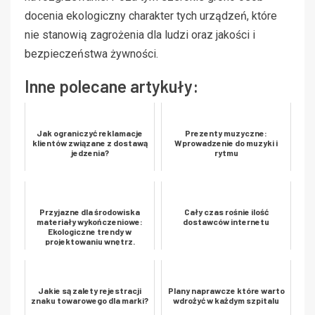
docenia ekologiczny charakter tych urządzeń, które
nie stanowią zagrożenia dla ludzi oraz jakości i
bezpieczeństwa żywności.
Inne polecane artykuły:
Jak ograniczyć reklamacje
Prezenty muzyczne:
klientów związane z dostawą
Wprowadzenie do muzyki i
jedzenia?
rytmu
Przyjazne dla środowiska
Cały czas rośnie ilość
materiały wykończeniowe:
dostawców internetu
Ekologiczne trendy w
projektowaniu wnętrz.
Jakie są zalety rejestracji
Plany naprawcze które warto
znaku towarowego dla marki?
wdrożyć w każdym szpitalu