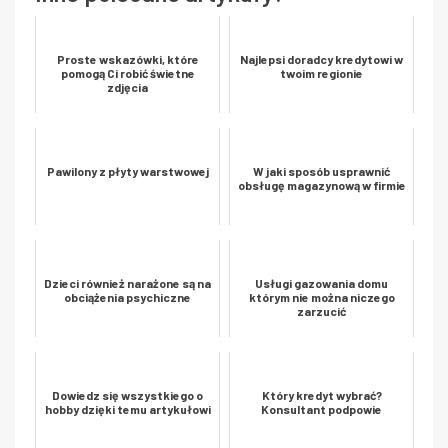
Proste wskazówki, które
Najlepsi doradcy kredytowi w
pomogą Ci robić świetne
twoim regionie
zdjęcia
Pawilony z płyty warstwowej
W jaki sposób usprawnić
obsługę magazynową w firmie
Dzieci również narażone są na
Usługi gazowania domu
obciążenia psychiczne
którym nie można niczego
zarzucić
Dowiedz się wszystkiego o
Który kredyt wybrać?
hobby dzięki temu artykułowi
Konsultant podpowie