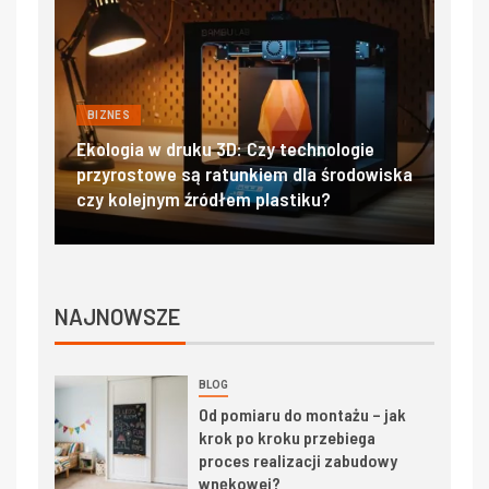
BIZNES
druku 3D: Czy technologie
Filtry hepa i ulpa w labor
e są ratunkiem dla środowiska
salach operacyjnych – s
ym źródłem plastiku?
czystości powietrza
NAJNOWSZE
BLOG
Od pomiaru do montażu – jak
krok po kroku przebiega
proces realizacji zabudowy
wnękowej?