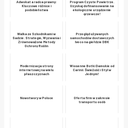
Adwokat a radca prawny:
Program Czyste Powietrze.
Kluczowe różnice i
Uzyskaj dofinansowanie na
podobieństwa
ekologiczne urządzenie
grzewcze!
Walka ze Szkodnikami w
Przegląd używanych
Sadzie: Strategie, Wyzwania i
samochodów dostawczych
Zrównoważone Metody
Iveco na giełdzie DBK
Ochrony Roślin
Modernizacja strony
Wiosenne Botki Damskie od
internetowej na wielu
Carinii: Świeżość i Styl w
płaszczyznach
Jednym!
Nowotwory w Polsce
Oferta firm w zakresie
transportu osób