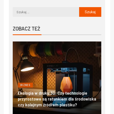
ZOBACZ TEŻ
BIZNES
BIZN
ać
Ekologia w druku 3D: Czy technologie
Filtr
przyrostowe są ratunkiem dla środowiska
sala
czy kolejnym źródłem plastiku?
czys