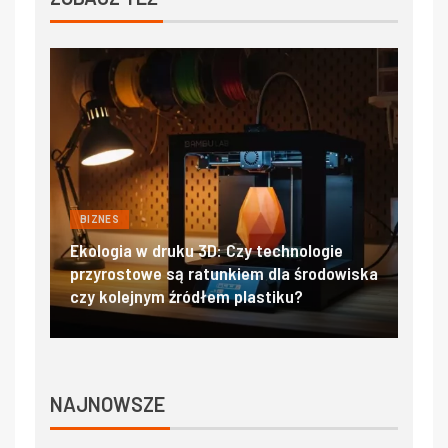
BIZNES
BIZ
jać
Ekologia w druku 3D: Czy technologie
Filt
przyrostowe są ratunkiem dla środowiska
sal
czy kolejnym źródłem plastiku?
czy
NAJNOWSZE