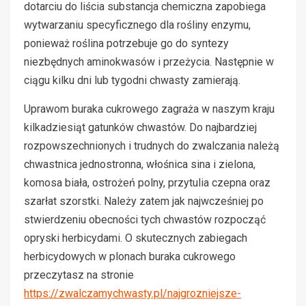
dotarciu do liścia substancja chemiczna zapobiega
wytwarzaniu specyficznego dla rośliny enzymu,
ponieważ roślina potrzebuje go do syntezy
niezbędnych aminokwasów i przeżycia. Następnie w
ciągu kilku dni lub tygodni chwasty zamierają.
Uprawom buraka cukrowego zagraża w naszym kraju
kilkadziesiąt gatunków chwastów. Do najbardziej
rozpowszechnionych i trudnych do zwalczania należą
chwastnica jednostronna, włośnica sina i zielona,
komosa biała, ostrożeń polny, przytulia czepna oraz
szarłat szorstki. Należy zatem jak najwcześniej po
stwierdzeniu obecności tych chwastów rozpocząć
opryski herbicydami. O skutecznych zabiegach
herbicydowych w plonach buraka cukrowego
przeczytasz na stronie
https://zwalczamychwasty.pl/najgrozniejsze-