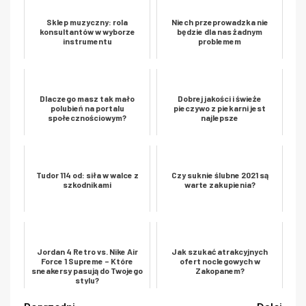
Sklep muzyczny: rola
Niech przeprowadzka nie
konsultantów w wyborze
będzie dla nas żadnym
instrumentu
problemem
Dlaczego masz tak mało
Dobrej jakości i świeże
polubień na portalu
pieczywo z piekarni jest
społecznościowym?
najlepsze
Tudor 114 od: siła w walce z
Czy suknie ślubne 2021 są
szkodnikami
warte zakupienia?
Jordan 4 Retro vs. Nike Air
Jak szukać atrakcyjnych
Force 1 Supreme – Które
ofert noclegowych w
sneakersy pasują do Twojego
Zakopanem?
stylu?