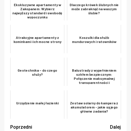
Ekskluzywne apartamenty w
Dlaczego krówek ślubnych nie
Zakopanem: Wybierz
może zabraknąć na waszym
najwyższy standard i swobodę
ślubie?
wypoczynku
Atrakcyjne apartamenty z
Koszulki dla służb
kominkami i ich mocne strony
mundurowych i ratowników
Geotechnika – do czego
Balustrady z wypełnieniem
służy?
szkłem bezpiecznym:
Połączenie maksymalnej
transparentności i
rygorystyczn...
Urządzenie małej łazienki
Zestaw solarny do kampera z
akumulatorem - jakie są jego
główne zadania?
Poprzedni
Dalej